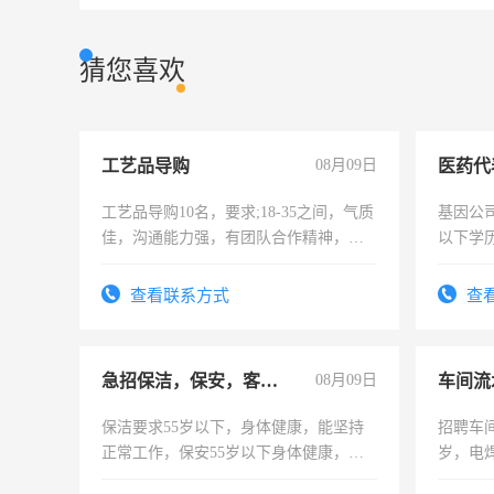
猜您喜欢
工艺品导购
08月09日
医药代
工艺品导购10名，要求;18-35之间，气质
基因公
佳，沟通能力强，有团队合作精神，有
以下学历
上进心，有工作经验者优先！
可，需
表或者
查看联系方式
查
交五险
急招保洁，保安，客服，工程
08月09日
车间流
保洁要求55岁以下，身体健康，能坚持
招聘车间
正常工作，保安55岁以下身体健康，有
岁，电
责任心形象端庄，遵纪守法，无犯罪记
好。薪资