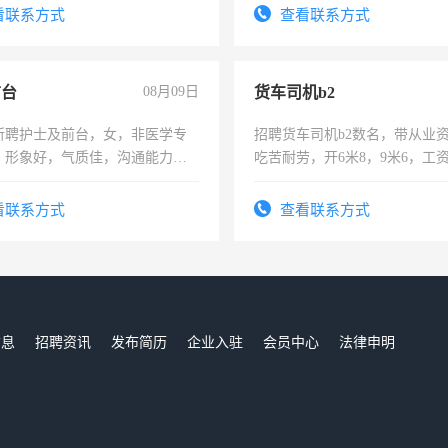
费发放劳保用品，两班倒，每月
看联系方式
查看联系方式
时发放工资，工作时间10小时
前台
08月09日
货车司机b2
所聘护士及前台，女，非医学专
招聘货车司机b2数名，带从业
，形象好，气质佳，沟通能力
吃苦耐劳，开6米8，9米6，工
试，周日休息。
看联系方式
查看联系方式
信息
招聘资讯
发布简历
企业入驻
会员中心
法律申明
们