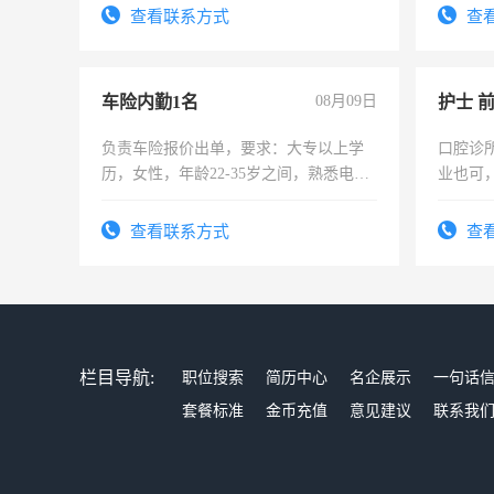
录，客服要求45岁以下高中以上文化，
宿，免
查看联系方式
查
懂电脑工作认真，性格开朗有良好沟通
25号准
能力，工程，懂水电维修。
车险内勤1名
08月09日
护士 
负责车险报价出单，要求：大专以上学
口腔诊
历，女性，年龄22-35岁之间，熟悉电脑
业也可
操作，工作态度认真，具有团队精神，
强。面
试用期1-3个月，转正后交纳五险，
查看联系方式
查
栏目导航:
职位搜索
简历中心
名企展示
一句话
套餐标准
金币充值
意见建议
联系我