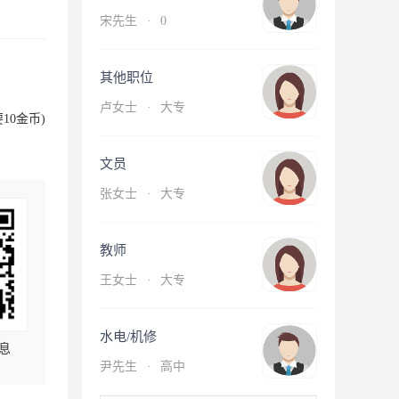
宋先生
·
0
其他职位
卢女士
·
大专
10金币)
文员
张女士
·
大专
教师
王女士
·
大专
水电/机修
息
尹先生
·
高中