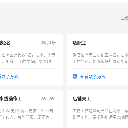
查
表2名
08月09日
切配工
司招聘医药代表2名，要求：大专
饭店招聘专业切配工两名，要
，年龄25-45岁之间，男女均
工作经验，能够很好的协助厨
要具有营销经验，从事过医药代
作。包吃住，每月有公休，工资35
有医学资质的优先，底薪+绩效，
4500。
看联系方式
查看联系方式
。
水线操作工
08月09日
店铺美工
工人(男)20名，要求：20-40周
主要工作是公司产品在网络店
焊工10人，身体健康，无不良嗜
处理工作，要求熟练运用PS修图
：4500-7000元，标准八人间住
作时间每天8小时，待遇优厚。